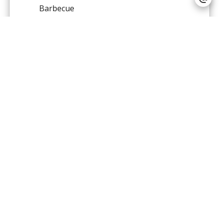
Barbecue
Cinema
Campo da bocce
Termostato connesso
Sorgente
Casa del custode
Terreno di gioco