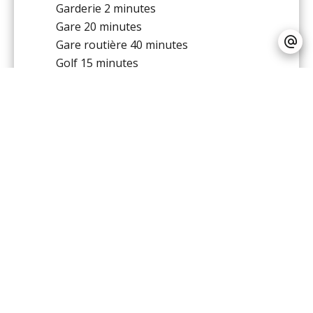
Garderie
2 minutes
Gare
20 minutes
Gare routière
40 minutes
Golf
15 minutes
Hôpital/clinique
35 minutes
Médecin
2 minutes
Mer
2 minutes
Palais des congrès
35 minutes
Pistes de ski
90 minutes
Plage
2 minutes
Port
35 minutes
Route principale
2 minutes
Salle de sport
2 minutes
Supermarché
5 minutes
Tennis
5 minutes
Prestations