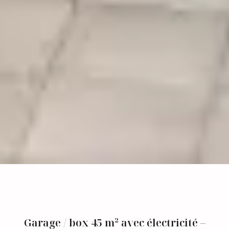
Garage / box 45 m² avec électricité –